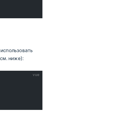
 использовать
см. ниже):
vue