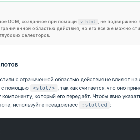
ое DOM, созданное при помощи
, не подвержено
v-html
ограниченной областью действия, но его все же можно сти
лубоких селекторов.
слотов
стили с ограниченной областью действия не влияют на
 с помощью
, так как считается, что оно пр
<slot/>
 компоненту, который его передаёт. Чтобы явно указат
ота, используйте псевдокласс
:
:slotted
{