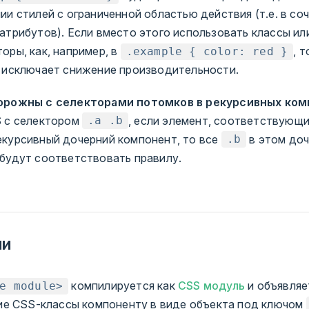
ии стилей с ограниченной областью действия (т.е. в со
атрибутов). Если вместо этого использовать классы ил
оры, как, например, в
, т
.example { color: red }
 исключает снижение производительности.
орожны с селекторами потомков в рекурсивных ком
S с селектором
, если элемент, соответствующ
.a .b
курсивный дочерний компонент, то все
в этом до
.b
будут соответствовать правилу.
ли
компилируется как
CSS модуль
и объявляе
e module>
е CSS-классы компоненту в виде объекта под ключом