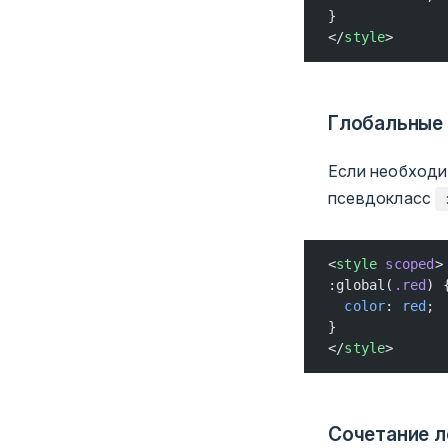
}
</
style
>
Глобальные
Если необходи
псевдокласс
<
style
 scoped
>
:global(
.red
) 
  color
: 
red
;
}
</
style
>
Сочетание л