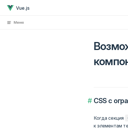
Возможности CSS в однофайловых компонентахУже з
Skip to content
Vue.js
Меню
Возмо
компо
CSS с огр
Когда секция
к элементам т