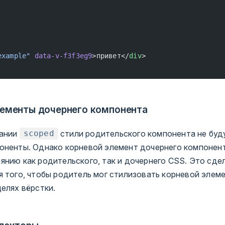
example"
 data-v-f3f3eg9
>привет</
div
>
ементы дочернего компонента
вании
стили родительского компонента не буд
scoped
оненты. Однако корневой элемент дочернего компонен
янию как родительского, так и дочернего CSS. Это сде
я того, чтобы родитель мог стилизовать корневой элем
елях вёрстки.