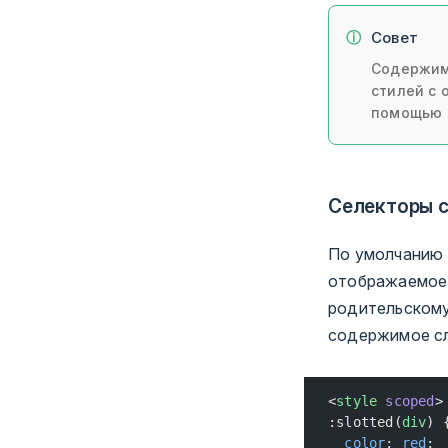
Совет
Содержим
стилей c 
помощью г
Селекторы 
По умолчанию 
отображаемое
родительскому
содержимое сл
<
style
 scoped
>
:slotted(
div
) 
  color
: 
red
;