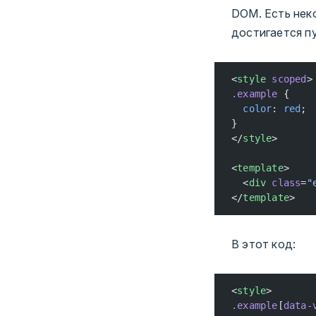
DOM. Есть неко
достигается п
<
style
 scoped
>
.example
 {
  color
: 
red
;
}
</
style
>
<
template
>
  <
div
 class
=
"
</
template
>
В этот код:
<
style
>
.example
[
data-