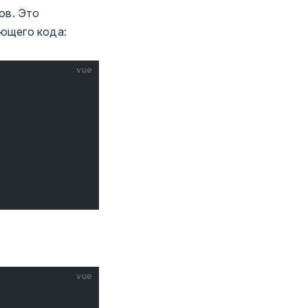
ов. Это
ющего кода:
vue
vue