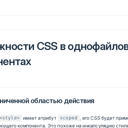
агружено
жности CSS в однофайло
нентах
аниченной областью действия
имеет атрибут
, его CSS будет прим
<style>
scoped
екущего компонента. Это похоже на инкапсуляцию стил