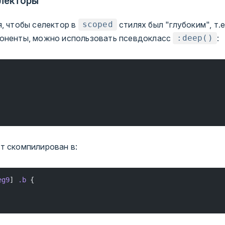
електоры
я, чтобы селектор в
стилях был "глубоким", т.е
scoped
оненты, можно использовать псевдокласс
:
:deep()
т скомпилирован в:
eg9
] 
.b
 {