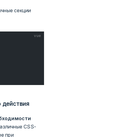
ычные секции
vue
ю действия
обходимости
различные CSS-
ее при