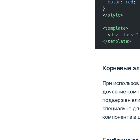
  color
: 
red
;
}
</
style
>
<
template
>
  <
div
 class
=
"
</
template
>
Корневые эл
При использо
дочерние комп
подвержен вли
специально дл
компонента в ц