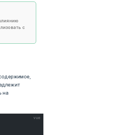
 влиянию
лизовать с
 содержимое,
инадлежит
ь на
vue