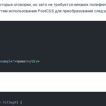
торые оговорки, но зато не требуется никаких полифил
утем использования PostCSS для преобразования следу
example"
>привет</
div
>
v-f3f3eg9
] {