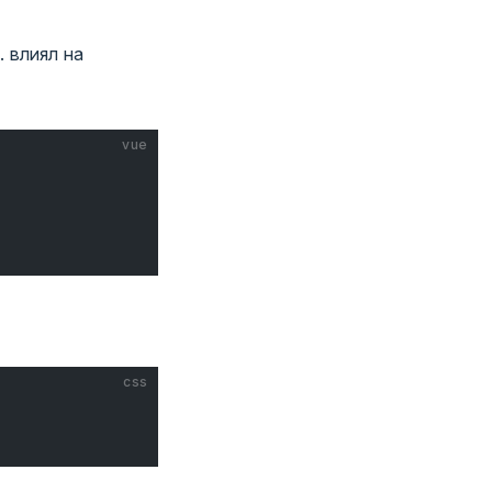
. влиял на
vue
css