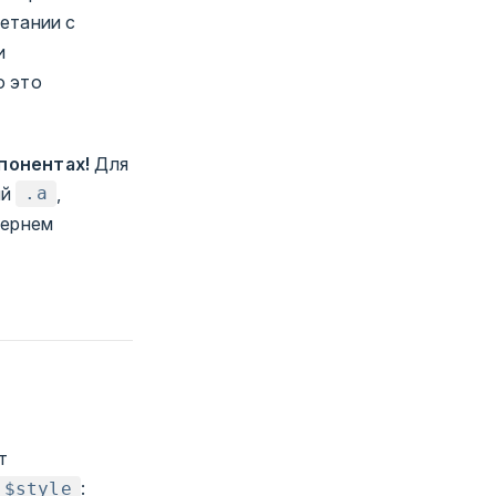
четании с
и
о это
понентах!
Для
ий
,
.a
чернем
т
:
$style