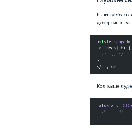
Глубокие с
Если требуетс
дочерние комп
<
style
 scoped
>
.a
 :deep(
.b
) {
  /* ... */
}
</
style
>
Код выше буде
.a
[
data-v-f3f3
  /* ... */
}