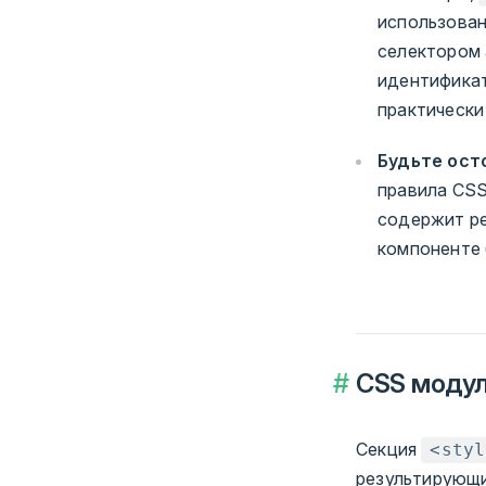
использован
селектором 
идентификат
практически
Будьте ост
правила CS
содержит ре
компоненте 
CSS моду
Секция
<styl
результирующи