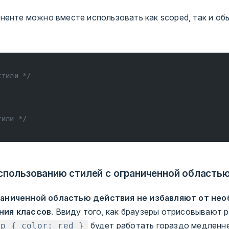
ненте можно вместе использовать как scoped, так и об
стили */
тили */
спользованию стилей с ограниченной область
раниченной областью действия не избавляют от не
ния классов
. Ввиду того, как браузеры отрисовывают 
будет работать гораздо медленн
p { color: red }