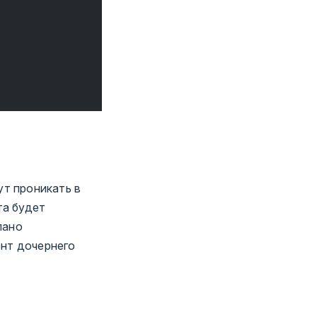
ут проникать в
та будет
лано
ент дочернего