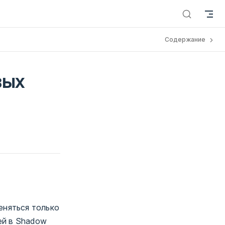
Содержание
вых
еняться только
ей в Shadow