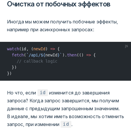
Очистка от побочных эффектов
Иногда мы можем получить побочные эффекты,
например при асинхронных запросах:
js
watch
(id, (
newId
) 
=>
 {
  fetch
(
`/api/${
newId
}`
).
then
(() 
=>
 {
    // callback logic
  })
})
Но что, если
изменится до завершения
id
запроса? Когда запрос завершится, мы получим
данные с предыдущим запрошенным значением.
В идеале, мы хотим иметь возможность отменить
запрос, при изменении
.
id