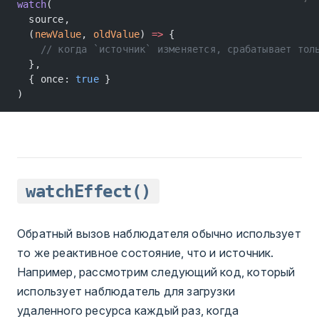
watch
(
  source,
  (
newValue
, 
oldValue
) 
=>
 {
    // когда `источник` изменяется, срабатывает тол
  },
  { once: 
true
 }
)
watchEffect()
Обратный вызов наблюдателя обычно использует
то же реактивное состояние, что и источник.
Например, рассмотрим следующий код, который
использует наблюдатель для загрузки
удаленного ресурса каждый раз, когда