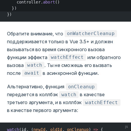
    controller.
abort
()
  })
})
Обратите внимание, что
onWatcherCleanup
поддерживается только в Vue 3.5+ и должен
вызываться во время синхронного вызова
функции эффекта
или обратного
watchEffect
вызова
. Ты не сможешь его вызвать
watch
после
в асинхронной функции.
await
Альтернативно, функция
onCleanup
передается в коллбэк
в качестве
watch
третьего аргумента, и в коллбэк
watchEffect
в качестве первого аргумента:
js
watch
(id, (
newId
, 
oldId
, 
onCleanup
) 
=>
 {