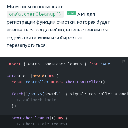
Мы можем использовать
API для
onWatcherCleanup()
регистрации функции очистки, которая будет
вызываться, когда наблюдатель становится
недействительным и собирается
перезапуститься:
js
import
 { watch, onWatcherCleanup } 
from
 'vue'
watch
(id, (
newId
) 
=>
 {
  const
 controller
 =
 new
 AbortController
()
  fetch
(
`/api/${
newId
}`
, { signal: controller.signa
    // callback logic
  })
  onWatcherCleanup
(() 
=>
 {
    // abort stale request