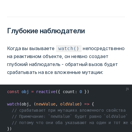
Глубокие наблюдатели
Когда вы вызываете
непосредственно
watch()
на реактивном объекте, он неявно создает
глубокий наблюдатель - обратный вызов будет
срабатывать на все вложенные мутации:
js
const
 obj
 =
 reactive
({ count: 
0
 })
watch
(obj, (
newValue
, 
oldValue
) 
=>
 {
  // срабатывает при мутациях вложенного свойства
  // Примечание: `newValue` будет равно `oldValue`
  // потому что они оба указывают на один и тот же 
})