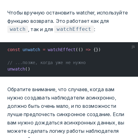
Чтобы вручную остановить watcher, используйте
функцию возврата. Это работает как для
, так и для
:
watch
watchEffect
js
const
 unwatch
 =
 watchEffect
(() 
=>
 {})
// ...позже, когда уже не нужно
unwatch
()
Обратите внимание, что случаев, когда вам
нужно создавать наблюдатели асинхронно,
должно быть очень мало, и по возможности
лучше предпочесть синхронное создание. Если
вам нужно дождаться асинхронных данных, вы
можете сделать логику работы наблюдателя