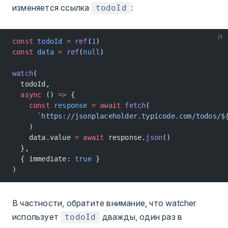
изменяется ссылка
:
todoId
js
const
 todoId
 =
 ref
(
1
)
const
 data
 =
 ref
(
null
)
watch
(
  todoId,
  async
 () 
=>
 {
    const
 response
 =
 await
 fetch
(
      `https://jsonplaceholder.typicode.com/todos/$
    )
    data.value 
=
 await
 response.
json
()
  },
  { immediate: 
true
 }
)
В частности, обратите внимание, что watcher
использует
дважды, один раз в
todoId