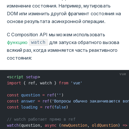
изменение состояния. Например, мутировать
DOM или изменить другой фрагмент состояния на
основе результата асинхронной операции.
С Composition API мы можем использовать
функцию
для запуска обратного вызова
watch
всякий раз, когда изменяется часть реактивного
состояния:
vue
<
script
 setup
>
import
 { ref, watch } 
from
 'vue'
const
 question
 =
 ref
(
''
)
const
 answer
 =
 ref
(
'Вопросы обычно заканчиваются во
const
 loading
 =
 ref
(
false
)
// watch работает прямо в ref
watch
(question, 
async
 (
newQuestion
, 
oldQuestion
) 
=>