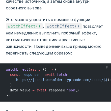
качестве источника, а затем снова внутри
обратного вызова.
Это можно упростить с помощью функции
.
позволяет
watchEffect()
watchEffect()
нам немедленно выполнить побочный эффект,
автоматически отслеживая реактивные
зависимости. Приведенный выше пример можно
переписать следующим образом:
js
watchEffect
(
async
 () 
=>
 {
  const
 response
 =
 await
 fetch
(
    `https://jsonplaceholder.typicode.com/todos/${
t
  )
  data.value 
=
 await
 response.
json
()
})