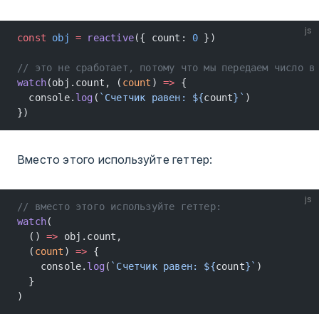
js
const
 obj
 =
 reactive
({ count: 
0
 })
// это не сработает, потому что мы передаем число в
watch
(obj.count, (
count
) 
=>
 {
  console.
log
(
`Счетчик равен: ${
count
}`
)
})
Вместо этого используйте геттер:
js
// вместо этого используйте геттер:
watch
(
  () 
=>
 obj.count,
  (
count
) 
=>
 {
    console.
log
(
`Счетчик равен: ${
count
}`
)
  }
)