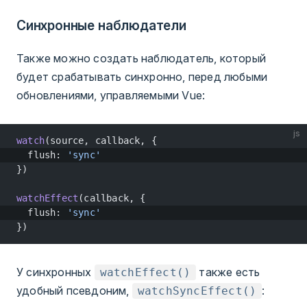
Синхронные наблюдатели
Также можно создать наблюдатель, который
будет срабатывать синхронно, перед любыми
обновлениями, управляемыми Vue:
js
watch
(source, callback, {
  flush: 
'sync'
})
watchEffect
(callback, {
  flush: 
'sync'
})
У синхронных
также есть
watchEffect()
удобный псевдоним,
:
watchSyncEffect()