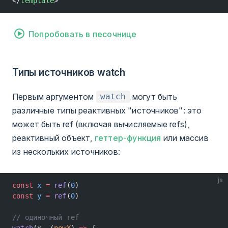
</
template
>
Попробовать в песочнице
Типы источников watch
Первым аргументом
могут быть
watch
различные типы реактивных "источников": это
может быть ref (включая вычисляемые refs),
реактивный объект,
геттер-функция
или массив
из нескольких источников:
js
const
 x
 =
 ref
(
0
)
const
 y
 =
 ref
(
0
)
// одиночный ref
watch
(x, (
newX
) 
=>
 {