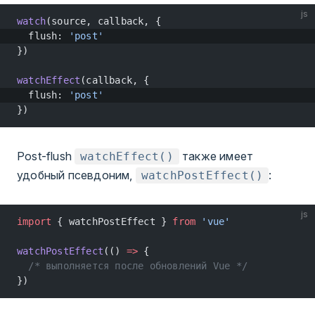
js
watch
(source, callback, {
  flush: 
'post'
})
watchEffect
(callback, {
  flush: 
'post'
})
Post-flush
также имеет
watchEffect()
удобный псевдоним,
:
watchPostEffect()
js
import
 { watchPostEffect } 
from
 'vue'
watchPostEffect
(() 
=>
 {
  /* выполняется после обновлений Vue */
})