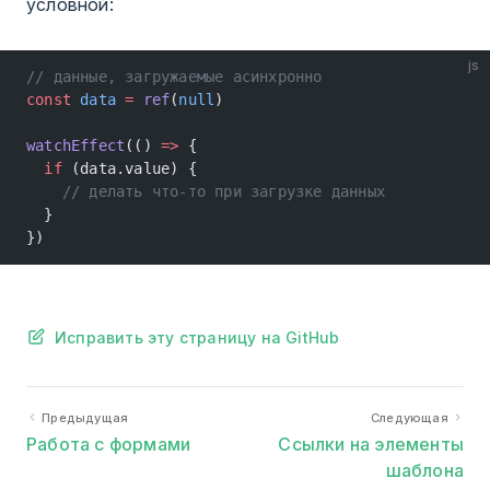
условной:
js
// данные, загружаемые асинхронно
const
 data
 =
 ref
(
null
)
watchEffect
(() 
=>
 {
  if
 (data.value) {
    // делать что-то при загрузке данных
  }
})
Исправить эту страницу на GitHub
Предыдущая
Следующая
Работа с формами
Ссылки на элементы
шаблона