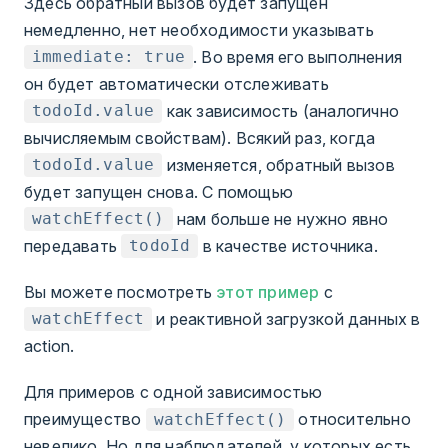
Здесь обратный вызов будет запущен
немедленно, нет необходимости указывать
. Во время его выполнения
immediate: true
он будет автоматически отслеживать
как зависимость (аналогично
todoId.value
вычисляемым свойствам). Всякий раз, когда
изменяется, обратный вызов
todoId.value
будет запущен снова. С помощью
нам больше не нужно явно
watchEffect()
передавать
в качестве источника.
todoId
Вы можете посмотреть
этот пример
с
и реактивной загрузкой данных в
watchEffect
action.
Для примеров с одной зависимостью
преимущество
относительно
watchEffect()
невелико. Но для наблюдателей, у которых есть