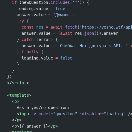
  if
 (newQuestion.
includes
(
'?'
)) {
    loading.value 
=
 true
    answer.value 
=
 'Думаю...'
    try
 {
      const
 res
 =
 await
 fetch
(
'https://yesno.wtf/ap
      answer.value 
=
 (
await
 res.
json
()).answer
    } 
catch
 (error) {
      answer.value 
=
 'Ошибка! Нет доступа к API. '
 
    } 
finally
 {
      loading.value 
=
 false
    }
  }
})
</
script
>
<
template
>
  <
p
>
    Ask a yes/no question:
    <
input
 v-model
=
"question"
 :disabled
=
"loading"
 /
  </
p
>
  <
p
>{{ answer }}</
p
>