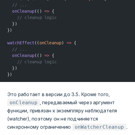
  // ...
  onCleanup
(() 
=>
 {
    // cleanup logic
  })
})
watchEffect
((
onCleanup
) 
=>
 {
  // ...
  onCleanup
(() 
=>
 {
    // cleanup logic
  })
})
Это работает в версии до 3.5. Кроме того,
, передаваемый через аргумент
onCleanup
функции, привязан к экземпляру наблюдателя
(watcher), поэтому он не подчиняется
синхронному ограничению
.
onWatcherCleanup