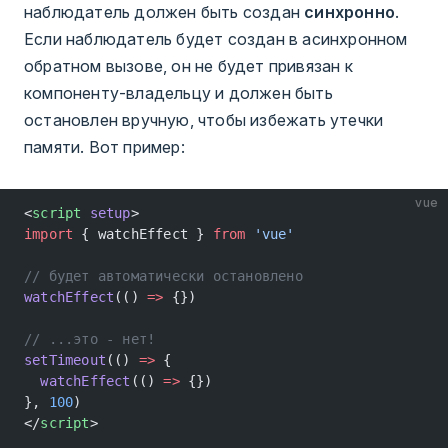
наблюдатель должен быть создан
синхронно
.
Если наблюдатель будет создан в асинхронном
обратном вызове, он не будет привязан к
компоненту-владельцу и должен быть
остановлен вручную, чтобы избежать утечки
памяти. Вот пример:
vue
<
script
 setup
>
import
 { watchEffect } 
from
 'vue'
// будет автоматически остановлено
watchEffect
(() 
=>
 {})
// ...это - нет!
setTimeout
(() 
=>
 {
  watchEffect
(() 
=>
 {})
}, 
100
)
</
script
>