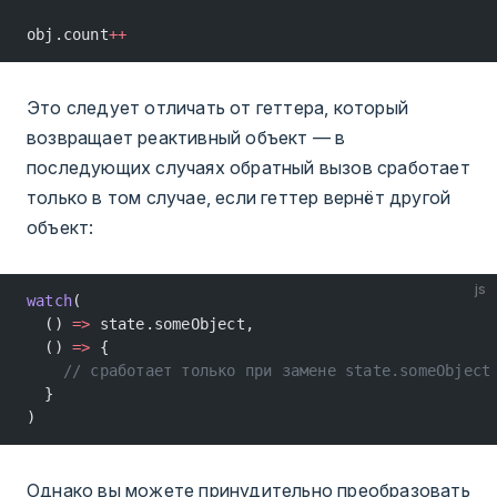
obj.count
++
Это следует отличать от геттера, который
возвращает реактивный объект — в
последующих случаях обратный вызов сработает
только в том случае, если геттер вернёт другой
объект:
js
watch
(
  () 
=>
 state.someObject,
  () 
=>
 {
    // сработает только при замене state.someObject
  }
)
Однако вы можете принудительно преобразовать