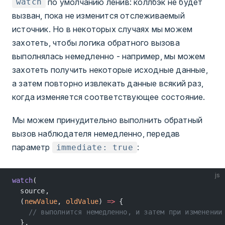
по умолчанию ленив: коллбэк не будет
watch
вызван, пока не изменится отслеживаемый
источник. Но в некоторых случаях мы можем
захотеть, чтобы логика обратного вызова
выполнялась немедленно - например, мы можем
захотеть получить некоторые исходные данные,
а затем повторно извлекать данные всякий раз,
когда изменяется соответствующее состояние.
Мы можем принудительно выполнить обратный
вызов наблюдателя немедленно, передав
параметр
:
immediate: true
js
watch
(
  source,
  (
newValue
, 
oldValue
) 
=>
 {
    // выполнится немедленно, и затем при изменении
  },