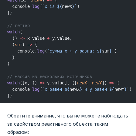
  console.
log
(
`x is ${
newX
}`
)
})
// геттер
watch
(
  () 
=>
 x.value 
+
 y.value,
  (
sum
) 
=>
 {
    console.
log
(
`сумма x + y равна: ${
sum
}`
)
  }
)
// массив из нескольких источников
watch
([x, () 
=>
 y.value], ([
newX
, 
newY
]) 
=>
 {
  console.
log
(
`x равен ${
newX
} и y равен ${
newY
}`
)
})
Обратите внимание, что вы не можете наблюдать
за свойством реактивного объекта таким
образом: