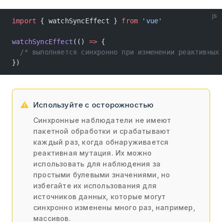
js
import
 { watchSyncEffect } 
from
 'vue'
watchSyncEffect
(() 
=>
 {
  /* выполняется синхронно при изменении реактивных
})
Используйте с осторожностью
Синхронные наблюдатели не имеют
пакетной обработки и срабатывают
каждый раз, когда обнаруживается
реактивная мутация. Их можно
использовать для наблюдения за
простыми булевыми значениями, но
избегайте их использования для
источников данных, которые могут
синхронно изменены много раз, например,
массивов.