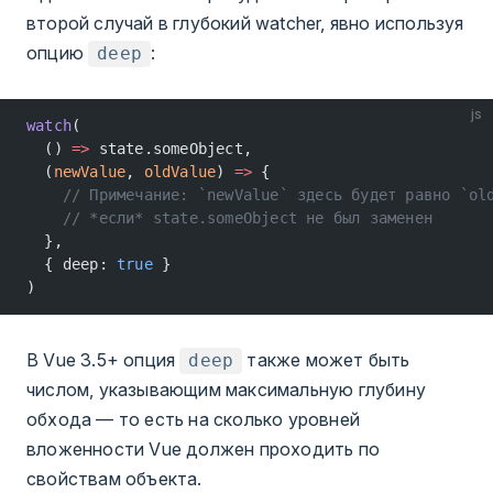
второй случай в глубокий watcher, явно используя
опцию
:
deep
js
watch
(
  () 
=>
 state.someObject,
  (
newValue
, 
oldValue
) 
=>
 {
    // Примечание: `newValue` здесь будет равно `ol
    // *если* state.someObject не был заменен
  },
  { deep: 
true
 }
)
В Vue 3.5+ опция
также может быть
deep
числом, указывающим максимальную глубину
обхода — то есть на сколько уровней
вложенности Vue должен проходить по
свойствам объекта.