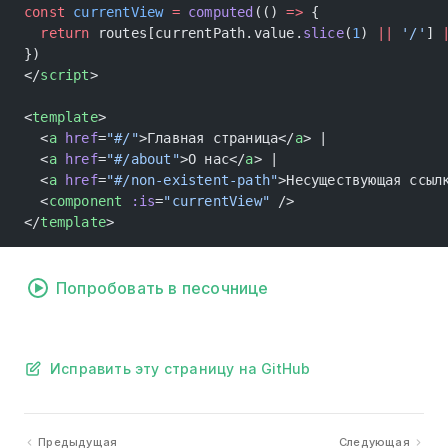
const
 currentView
 =
 computed
(() 
=>
 {
  return
 routes[currentPath.value.
slice
(
1
) 
||
 '/'
] 
})
</
script
>
<
template
>
  <
a
 href
=
"#/"
>Главная страница</
a
> |
  <
a
 href
=
"#/about"
>О нас</
a
> |
  <
a
 href
=
"#/non-existent-path"
>Несуществующая ссыл
  <
component
 :is
=
"currentView"
 />
</
template
>
Попробовать в песочнице
Исправить эту страницу на GitHub
Предыдущая
Следующая