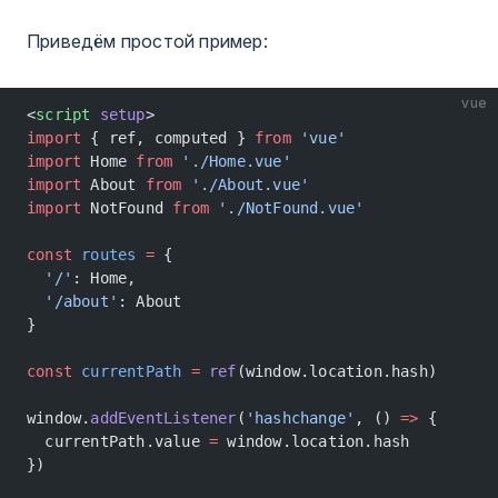
Приведём простой пример:
vue
<
script
 setup
>
import
 { ref, computed } 
from
 'vue'
import
 Home 
from
 './Home.vue'
import
 About 
from
 './About.vue'
import
 NotFound 
from
 './NotFound.vue'
const
 routes
 =
 {
  '/'
: Home,
  '/about'
: About
}
const
 currentPath
 =
 ref
(window.location.hash)
window.
addEventListener
(
'hashchange'
, () 
=>
 {
  currentPath.value 
=
 window.location.hash
})